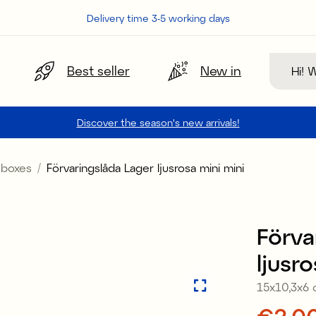
Delivery time 3-5 working days
Search
Best seller
New in
Discover the season's new arrivals!
 boxes
Förvaringslåda Lager ljusrosa mini mini
Offer 30%
Förva
ljusr
15x10,3x6
Price
€2.0