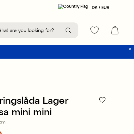
DK / EUR
ringslåda Lager
osa mini mini
 cm
0
:
€2.00