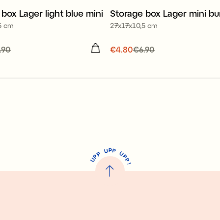
box Lager light blue mini
Storage box Lager mini b
r 30%
New
5 cm
27x17x10,5 cm
Offer 30%
 price
.90
:
€4.80
Previous
Current price
€4.80
€6.90
:
€4.80
Previ
6.90
price
:
€6.90
P
U
P
U
P
P
P
U
P
!