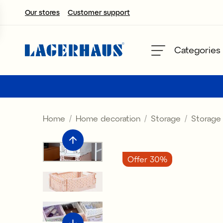
Our stores
Customer support
Choose language / currency
Categories
DK / EUR
FI / EUR
Home
Home decoration
Storage
Storage
NO / NKR
SE / SEK
Offer 30%