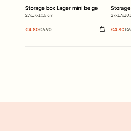
Storage box Lager mini beige
Storage 
New
Offe
27x17x10,5 cm
27x17x10,
Offer 30%
Current price
€4.80
€6.90
:
€4.80
Previous
Current
€4.80
€6
price
:
€6.90
price
:
€