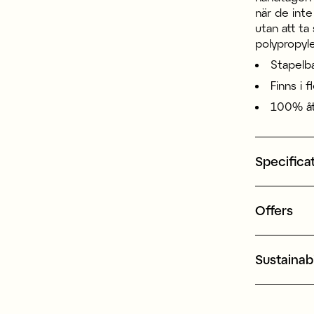
när de inte
utan att ta
polypropyle
Stapelba
Finns i 
100% åt
Specifica
Offers
Sustainabi