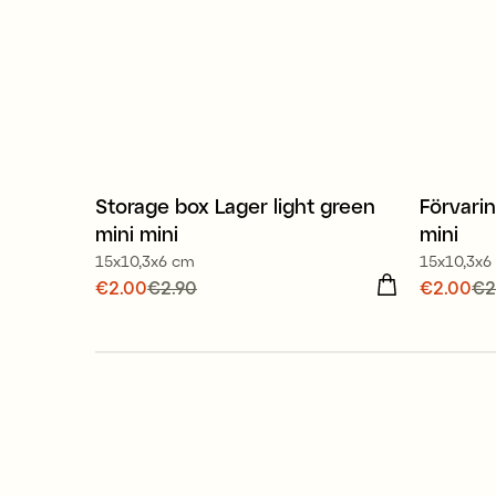
80% recycled plastic
80% r
Storage box Lager light green
Förvari
Offer 30%
Offe
mini mini
mini
15x10,3x6 cm
15x10,3x6
Current price
€2.00
€2.90
:
€2.00
Previous
Current
€2.00
€2
price
:
€2.90
price
:
€
80% recycled plastic
80% r