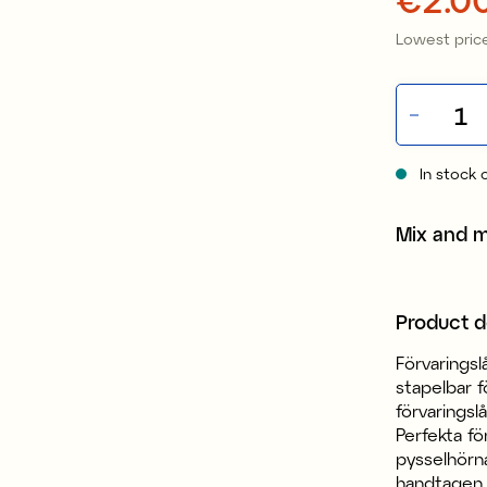
Lowest price
In stock 
Mix and 
Product d
Förvaringsl
stapelbar f
förvaringslå
Perfekta fö
pysselhörna
handtagen g