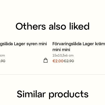
Others also liked
ecycled plastic
80% recycled plastic
ngslåda Lager syren mini
Förvaringslåda Lager kräm
r 30%
Offer 30%
mini mini
 cm
15x10,3x6 cm
 price
.90
:
€2.00
Previous
Current price
€2.00
€2.90
:
€2.00
Previ
2.90
price
:
€2.90
Similar products
ecycled plastic
80% recycled plastic