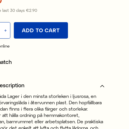
 last 30 days
€2.90
Price
:
€2.90
ADD TO CART
online
match
escription
åda Lager i den minsta storleken i ljusrosa, en
örvaringslåda i återvunnen plast. Den hopfällbara
dan finns i flera olika färger och storlekar.
r att hålla ordning på hemmakontoret,
n, barnrummet eller arbetsplatsen. De praktiska
ör det enkelt att lyfta och flytta lådorna, och