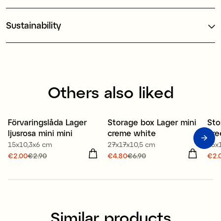
Sustainability
Others also liked
80% recycled plastic
80% recycled plastic
80
Förvaringslåda Lager
Storage box Lager mini
Sto
Offer 30%
Offer 30%
O
ljusrosa mini mini
creme white
gre
15x10,3x6 cm
27x17x10,5 cm
15x
Current price
€2.00
€2.90
:
Current price
€4.80
€6.90
:
Cur
€2.
€2.00
Previous price
:
€4.80
Previous price
:
€2.
€2.90
€6.90
€2.
Similar products