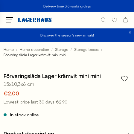
Search
Delivery time 3-5 working days
Discover the season's new arrivals!
Choose language / currency
Home
Home decoration
Storage
Storage boxes
Förvaringslåda Lager krämvit mini mini
1
/
4
DK / EUR
Offer 30%
FI / EUR
Förvaringslåda Lager krämvit mini mini
15x10,3x6 cm
NO / NKR
Price
€2.00
:
€2.00
SE / SEK
Lowest price last 30 days
€2.90
Price
:
€2.90
In stock online
Product description